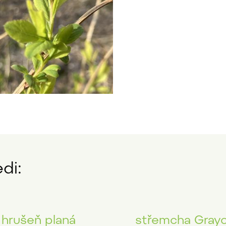
di:
hrušeň planá
střemcha Gray