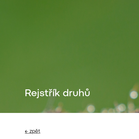
Rejstřík druhů
← zpět