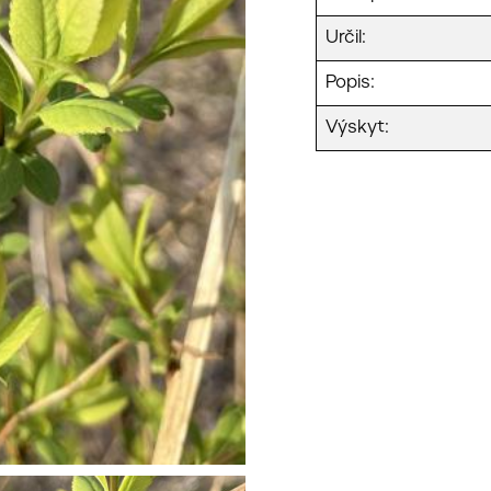
Určil:
Popis:
Výskyt: