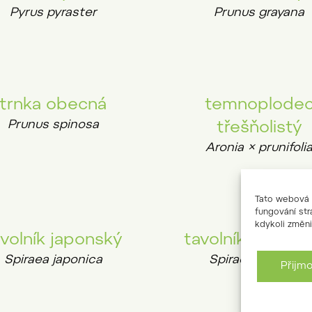
Pyrus pyraster
Prunus grayana
trnka obecná
temnoplode
Prunus spinosa
třešňolistý
Aronia × prunifoli
Tato webová s
fungování str
kdykoli změni
volník japonský
tavolník Dougla
Spiraea japonica
Spiraea douglasii
Přijm