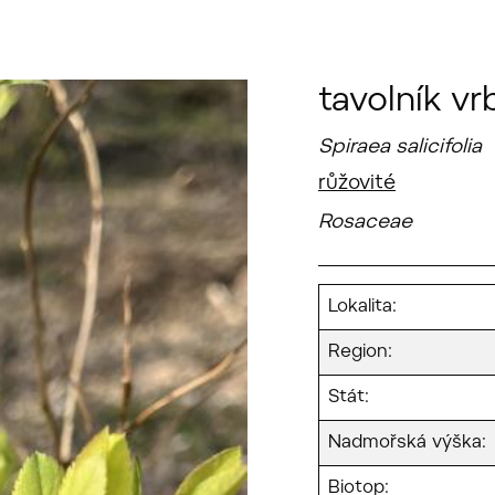
tavolník vr
Spiraea salicifolia
růžovité
Rosaceae
Lokalita:
Region:
Stát:
Nadmořská výška:
Biotop: