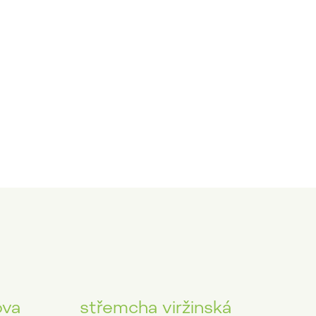
ova
střemcha viržinská