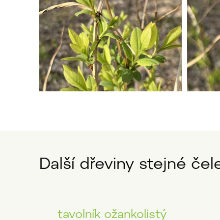
Další dřeviny stejné čele
tavolník ožankolistý