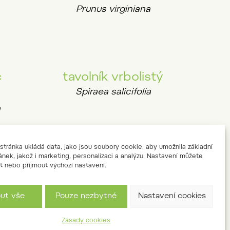
Prunus virginiana
c
tavolník vrbolistý
Spiraea salicifolia
a
tránka ukládá data, jako jsou soubory cookie, aby umožnila základní
ánek, jakož i marketing, personalizaci a analýzu. Nastavení můžete
t nebo přijmout výchozí nastavení.
sův
slivoň tibetská
Prunus serrula
out vše
Pouze nezbytné
Nastavení cookies
Zásady cookies