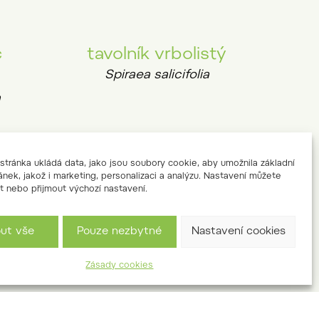
c
tavolník vrbolistý
Spiraea salicifolia
a
tránka ukládá data, jako jsou soubory cookie, aby umožnila základní
ánek, jakož i marketing, personalizaci a analýzu. Nastavení můžete
sův
slivoň tibetská
t nebo přijmout výchozí nastavení.
Prunus serrula
out vše
Pouze nezbytné
Nastavení cookies
Zásady cookies