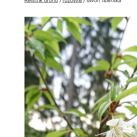
Rejstřík druhů
/
růžovité
/
slivoň tibetská