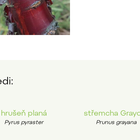
di:
hrušeň planá
střemcha Gray
Pyrus pyraster
Prunus grayana