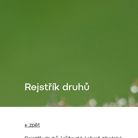
Rejstřík druhů
← zpět