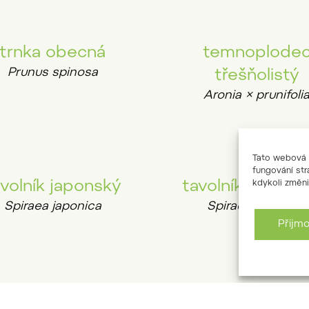
trnka obecná
temnoplode
Prunus spinosa
třešňolistý
Aronia × prunifoli
Tato webová s
fungování str
volník japonský
tavolník Dougla
kdykoli změni
Spiraea japonica
Spiraea douglasii
Přijm