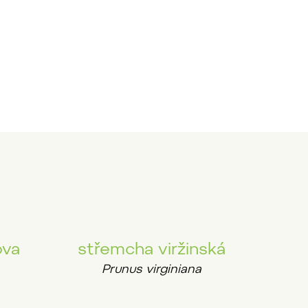
ova
střemcha viržinská
Prunus virginiana