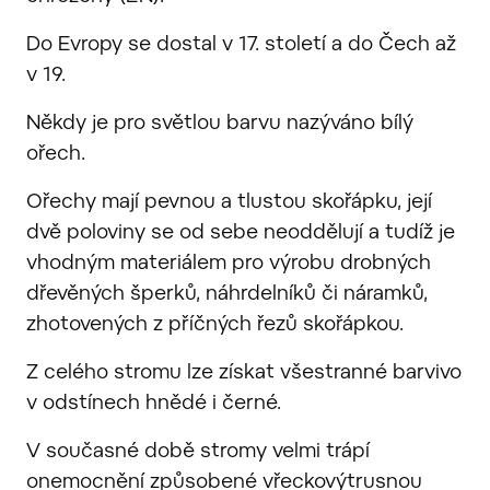
Do Evropy se dostal v 17. století a do Čech až
v 19.
Někdy je pro světlou barvu nazýváno bílý
ořech.
Ořechy mají pevnou a tlustou skořápku, její
dvě poloviny se od sebe neoddělují a tudíž je
vhodným materiálem pro výrobu drobných
dřevěných šperků, náhrdelníků či náramků,
zhotovených z příčných řezů skořápkou.
Z celého stromu lze získat všestranné barvivo
v odstínech hnědé i černé.
V současné době stromy velmi trápí
onemocnění způsobené vřeckovýtrusnou