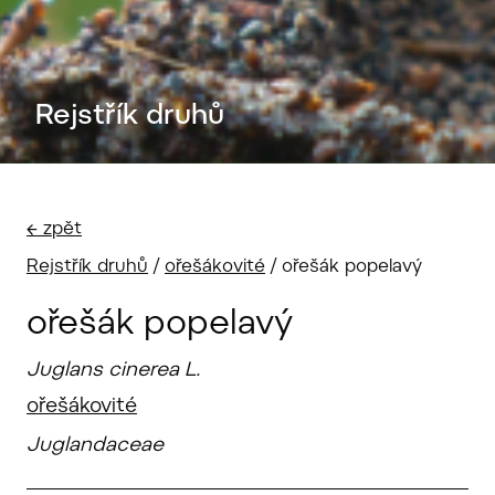
Rejstřík druhů
← zpět
Rejstřík druhů
/
ořešákovité
/
ořešák popelavý
ořešák popelavý
Juglans cinerea L.
ořešákovité
Juglandaceae