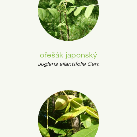
ořešák japonský
Juglans ailantifolia Carr.