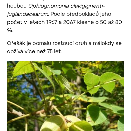
houbou
Ophiognomonia clavigignenti-
juglandacearum
. Podle předpokladů jeho
počet v letech 1967 a 2067 klesne o 50 až 80
%.
Ořešák je pomalu rostoucí druh a málokdy se
dožívá více než 75 let.