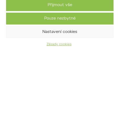
ořešák mandžuský
Přijmout vše
Juglans mandshurica Maxim.
Pouze nezbytné
Nastavení cookies
Zásady cookies
ořešák černý
Juglans nigra L.