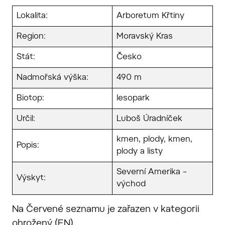
Lokalita:
Arboretum Křtiny
Region:
Moravský Kras
Stát:
Česko
Nadmořská výška:
490 m
Biotop:
lesopark
Určil:
Luboš Úradníček
kmen, plody, kmen,
Popis:
plody a listy
Severní Amerika –
Výskyt:
východ
Na Červené seznamu je zařazen v kategorii
ohrožený (EN).