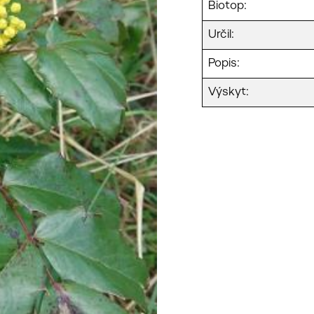
Biotop:
Určil:
Popis:
Výskyt: