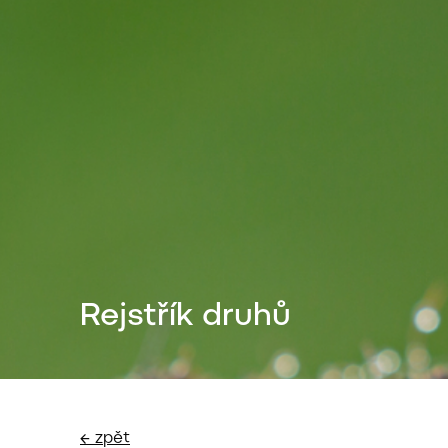
Rejstřík druhů
← zpět