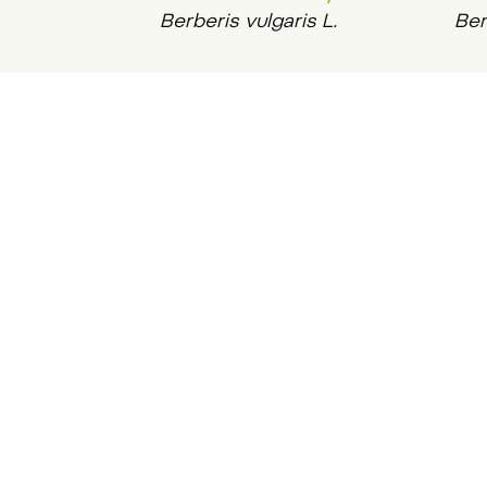
Berberis vulgaris L.
Ber
arboretum@slpkrtiny.cz
|
702 1
Adresa:
Křtiny 68, 679 05 Křtiny
GPS souřadnice:
49°19´17.785´´ N 16°44´33.115´´ E