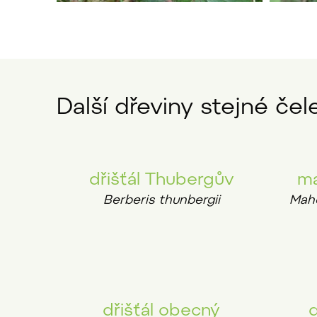
Další dřeviny stejné čele
dřišťál Thubergův
ma
Berberis thunbergii
Maho
dřišťál obecný
d