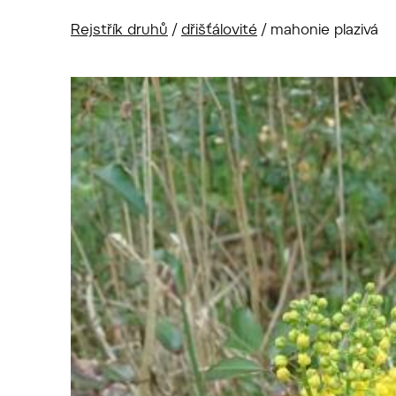
Rejstřík druhů
/
dřišťálovité
/
mahonie plazivá