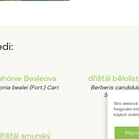
di:
hónie Bealeova
dřišťál bělolis
nia bealei (Fort.) Carr.
Berberis candidul
Schneid.
Tato webová s
fungování str
kdykoli změni
Přijm
řišťál amurský