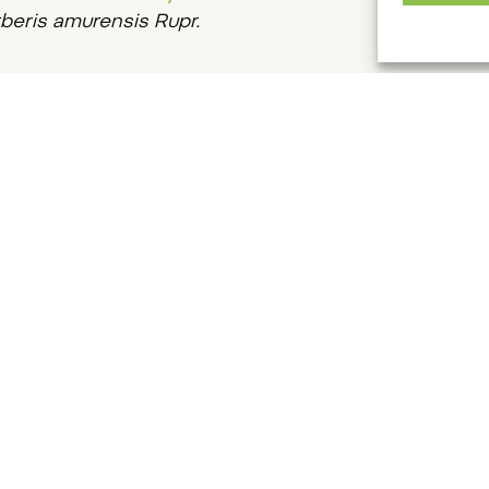
beris amurensis Rupr.
33 347