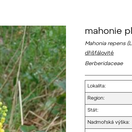
mahonie pl
Mahonia repens (Li
dřišťálovité
Berberidaceae
Lokalita:
Region:
Stát:
Nadmořská výška: