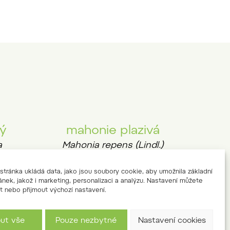
tý
mahonie plazivá
a
Mahonia repens (Lindl.)
G.Don
tránka ukládá data, jako jsou soubory cookie, aby umožnila základní
ánek, jakož i marketing, personalizaci a analýzu. Nastavení můžete
t nebo přijmout výchozí nastavení.
out vše
Pouze nezbytné
Nastavení cookies