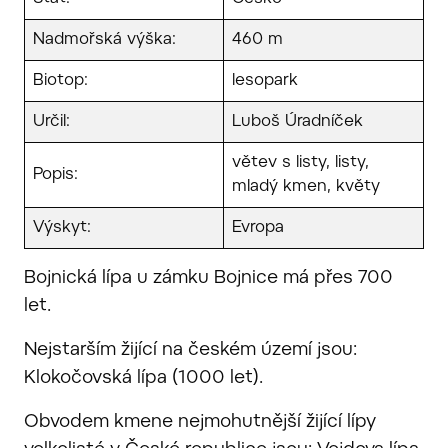
Nadmořská výška:
460 m
Biotop:
lesopark
Určil:
Luboš Úradníček
větev s listy, listy,
Popis:
mladý kmen, květy
Výskyt:
Evropa
Bojnická lípa u zámku Bojnice má přes 700
let.
Nejstarším žijící na českém území jsou:
Klokočovská lípa (1000 let).
Obvodem kmene nejmohutnější žijící lípy