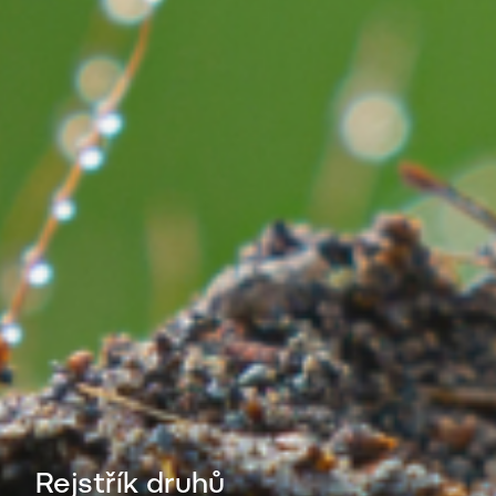
Rejstřík druhů