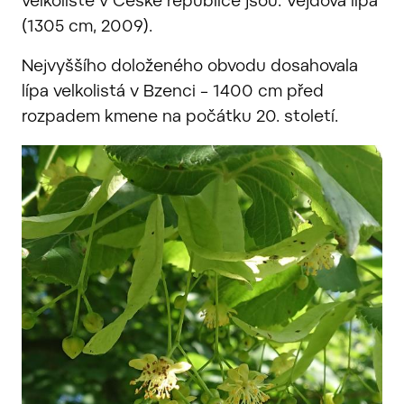
velkolisté v České republice jsou: Vejdova lípa
(1305 cm, 2009).
Nejvyššího doloženého obvodu dosahovala
lípa velkolistá v Bzenci – 1400 cm před
rozpadem kmene na počátku 20. století.