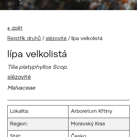
← zpět
Rejstřík druhů
/
slézovité
/
lípa velkolistá
lípa velkolistá
Tilia platyphyllos Scop.
slézovité
Malvaceae
Lokalita:
Arboretum Křtiny
Region:
Moravský Kras
Stát:
Česko