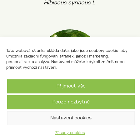
Hibiscus syriacus L.
Tato webová stránka ukládá data, jako jsou soubory cookie, aby
umožnila základní fungování stránek, jakož i marketing,
personalizaci a analýzu. Nastavení můžete kdykoli změnit nebo
přijmout výchozí nastavení.
Přijmout vše
Pouze nezbytné
lípa velkolistá
Tilia platyphyllos Scop.
Nastavení cookies
Zásady cookies