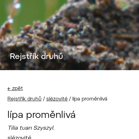
Rejstřík druhů
← zpět
Rejstřík druhů
/
slézovité
/
lípa proměnlivá
lípa proměnlivá
Tilia tuan Szyszyl.
slézovité