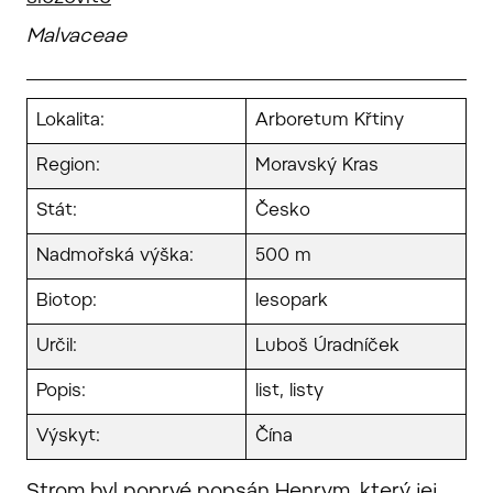
Malvaceae
Lokalita:
Arboretum Křtiny
Region:
Moravský Kras
Stát:
Česko
Nadmořská výška:
500 m
Biotop:
lesopark
Určil:
Luboš Úradníček
Popis:
list, listy
Výskyt:
Čína
Strom byl poprvé popsán Henrym, který jej