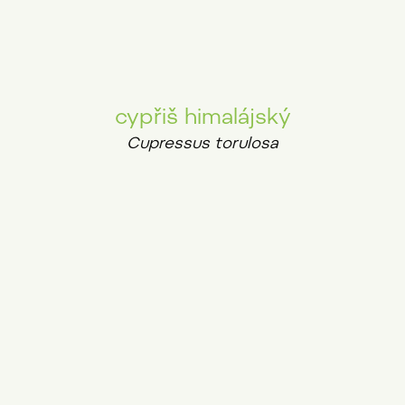
cypřiš himalájský
Cupressus torulosa