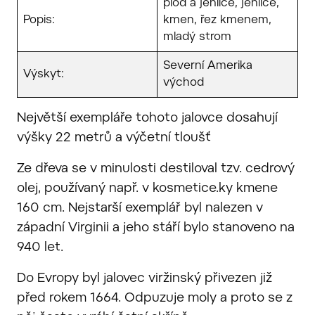
plod a jehlice, jehlice,
Popis:
kmen, řez kmenem,
mladý strom
Severní Amerika
Výskyt:
východ
Největší exempláře tohoto jalovce dosahují
výšky 22 metrů a výčetní tloušť
Ze dřeva se v minulosti destiloval tzv. cedrový
olej, používaný např. v kosmetice.ky kmene
160 cm. Nejstarší exemplář byl nalezen v
západní Virginii a jeho stáří bylo stanoveno na
940 let.
Do Evropy byl jalovec viržinský přivezen již
před rokem 1664. Odpuzuje moly a proto se z