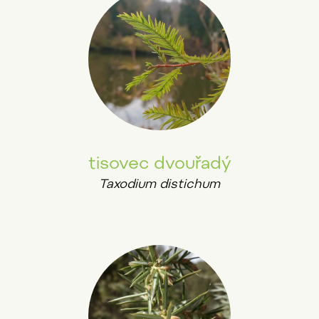
tisovec dvouřadý
Taxodium distichum