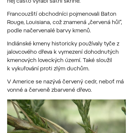
něj často vyrábí šatní skříně.
Francouzští obchodníci pojmenovali Baton
Rouge, Louisiana, což znamená „červená hůl“,
podle načervenalé barvy kmenů.
Indiánské kmeny historicky používaly tyče z
jalovcového dřeva k vymezení dohodnutých
kmenových loveckých území. Také sloužil
k vykuřování proti zlým duchům.
V Americe se nazývá červený cedr, neboť má
vonné a červeně zbarvené dřevo.