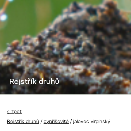
Rejstřík druhů
← zpět
Rejstřík druhů
/
cypřišovité
/
jalovec virginský