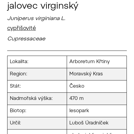
jalovec virginský
Juniperus virginiana L.
cypřišovité
Cupressaceae
Lokalita:
Arboretum Křtiny
Region:
Moravský Kras
Stát:
Česko
Nadmořská výška:
470 m
Biotop:
lesopark
Určil:
Luboš Úradníček