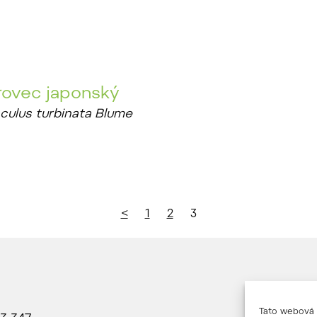
írovec japonský
culus turbinata Blume
<
1
2
3
Tato webová s