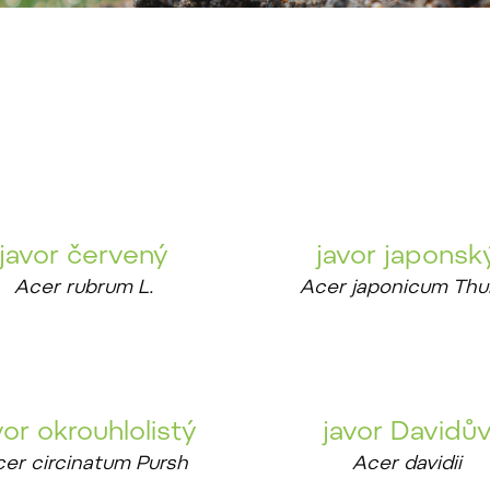
javor červený
javor japonsk
Acer rubrum L.
Acer japonicum Thu
vor okrouhlolistý
javor Davidů
er circinatum Pursh
Acer davidii