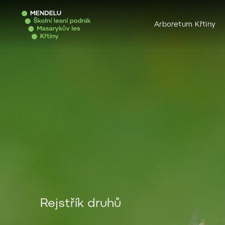
Arboretum Křtiny
Rejstřík druhů