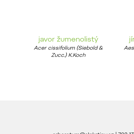
javor žumenolistý
j
Acer cissifolium (Siebold &
Aes
Zucc.) K.Koch