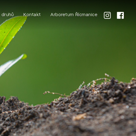
k druhů
Kontakt
Arboretum Řícmanice