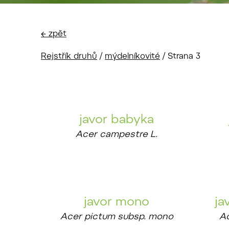
← zpět
Rejstřík druhů
/
mýdelníkovité
/
Strana 3
javor babyka
Acer campestre L.
javor mono
ja
Acer pictum subsp. mono
Ac