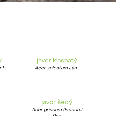
ý
javor klasnatý
nb.
Acer spicatum Lam.
v
javor šedý
Acer griseum (Franch.)