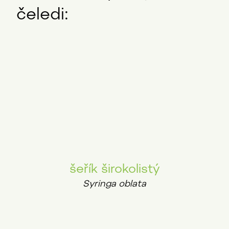
čeledi:
šeřík širokolistý
Syringa oblata