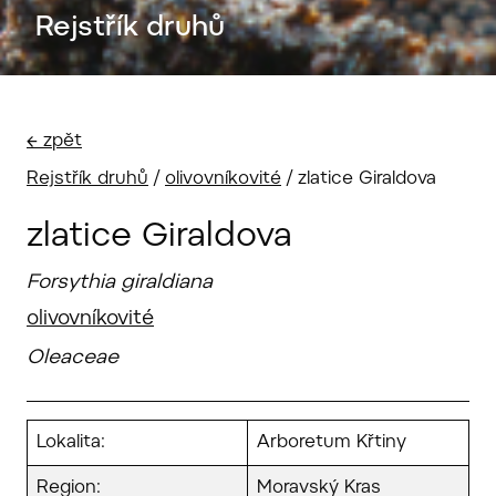
Rejstřík druhů
← zpět
Rejstřík druhů
/
olivovníkovité
/
zlatice Giraldova
zlatice Giraldova
Forsythia giraldiana
olivovníkovité
Oleaceae
Lokalita:
Arboretum Křtiny
Region:
Moravský Kras