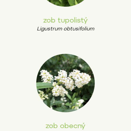
zob tupolistý
Ligustrum obtusifolium
zob obecný