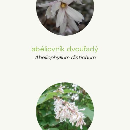
abéliovník dvouřadý
Abeliophyllum distichum