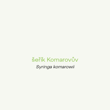
šeřík Komarovův
Syringa komarowii