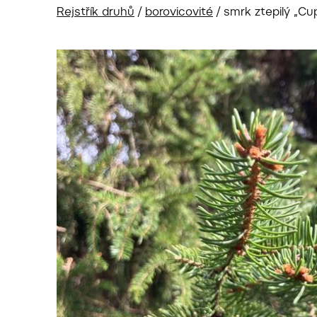
Rejstřík druhů
/
borovicovité
/
smrk ztepilý „Cu