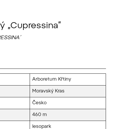
lý „Cupressina“
RESSINA´
Arboretum Křtiny
Moravský Kras
Česko
460 m
lesopark