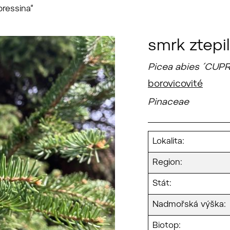
pressina“
smrk ztepi
Picea abies ´CUP
borovicovité
Pinaceae
Lokalita:
Region:
Stát:
Nadmořská výška:
Biotop: