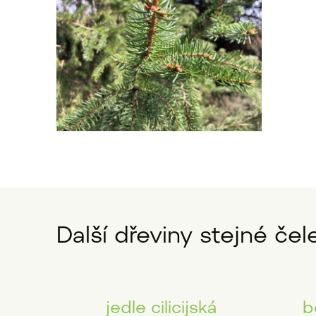
Další dřeviny stejné čele
jedle cilicijská
b