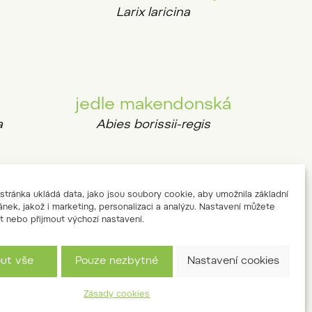
Larix laricina
jedle makendonská
a
Abies borissii-regis
tránka ukládá data, jako jsou soubory cookie, aby umožnila základní
ánek, jakož i marketing, personalizaci a analýzu. Nastavení můžete
borovice hedvábná
t nebo přijmout výchozí nastavení.
Pinus strobus
nná
p.
out vše
Pouze nezbytné
Nastavení cookies
Zásady cookies