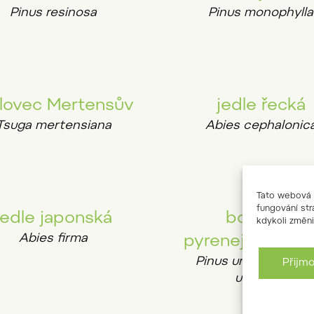
Pinus resinosa
Pinus monophylla
lovec Mertensův
jedle řecká
Tsuga mertensiana
Abies cephalonic
Tato webová s
fungování str
jedle japonská
borovice
kdykoli změni
Abies firma
pyrenejská baži
Pinus uncinata subs
Přijm
uliginosa