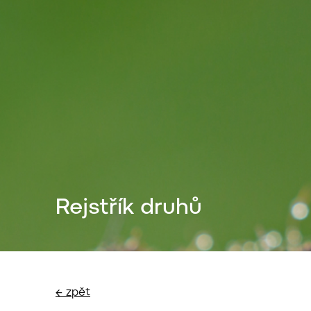
Rejstřík druhů
← zpět