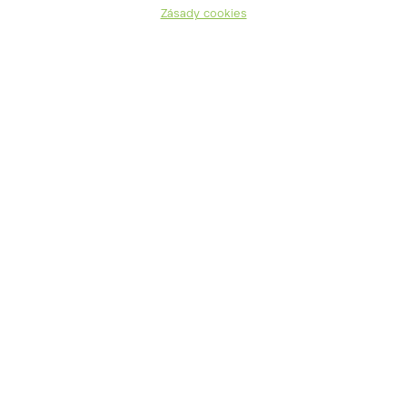
Zásady cookies
jedle jehlicovitá
Abies holophylla