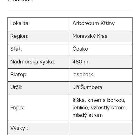
Pinaceae
Lokalita:
Arboretum Křtiny
Region:
Moravský Kras
Stát:
Česko
Nadmořská výška:
480 m
Biotop:
lesopark
Určil:
Jiří Šumbera
šiška, kmen s borkou,
Popis:
jehlice, vzrostlý strom,
mladý strom
Výskyt: