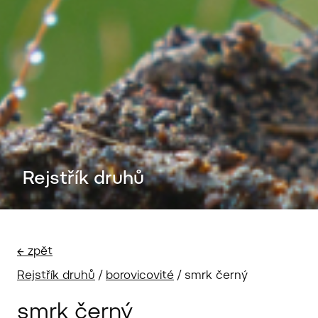
Rejstřík druhů
← zpět
Rejstřík druhů
/
borovicovité
/
smrk černý
smrk černý