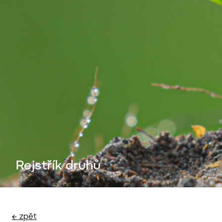
Rejstřík druhů
← zpět