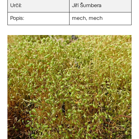
Určil:
Jiří Šumbera
Popis:
mech, mech