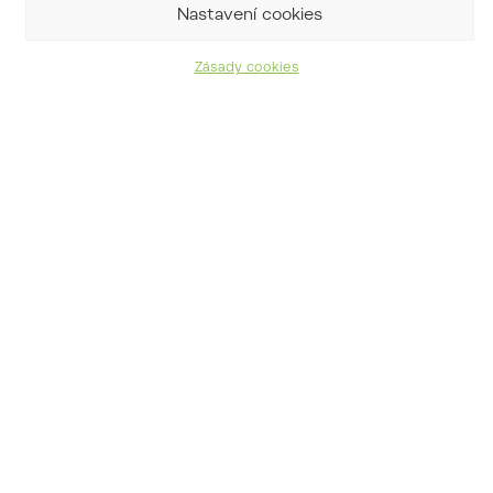
Nastavení cookies
mléčivec alpský
Zásady cookies
Mulgedium alpinum
kolotočník ozdobný
Telekia speciosa