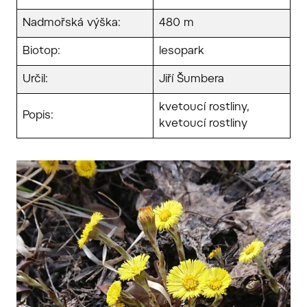
Nadmořská výška:
480 m
Biotop:
lesopark
Určil:
Jiří Šumbera
kvetoucí rostliny,
Popis:
kvetoucí rostliny