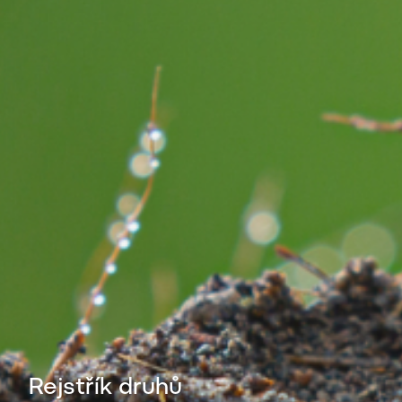
Rejstřík druhů