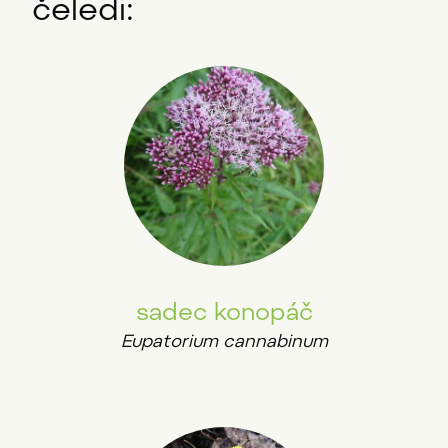
čeledi:
sadec konopáč
Eupatorium cannabinum