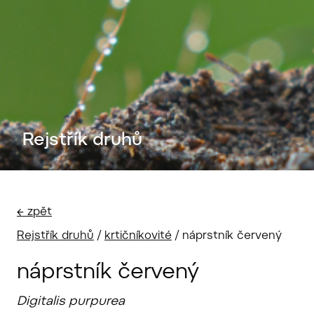
Rejstřík druhů
← zpět
Rejstřík druhů
/
krtičníkovité
/
náprstník červený
náprstník červený
Digitalis purpurea