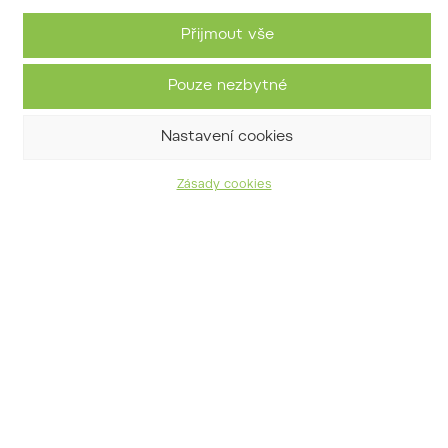
Přijmout vše
Pouze nezbytné
Nastavení cookies
Zásady cookies
komule Davidova
Buddleja davidii Franch.