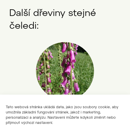
Další dřeviny stejné
čeledi:
Tato webová stránka ukládá data, jako jsou soubory cookie, aby
náprstník červený
umožnila základní fungování stránek, jakož i marketing,
personalizaci a analýzu. Nastavení můžete kdykoli změnit nebo
Digitalis purpurea
přijmout výchozí nastavení.