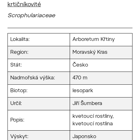
krtičníkovité
Scrophulariaceae
Lokalita:
Arboretum Křtiny
Region:
Moravský Kras
Stát:
Česko
Nadmořská výška:
470 m
Biotop:
lesopark
Určil:
Jiří Šumbera
kvetoucí rostliny,
Popis:
kvetoucí rostlina
Výskyt:
Japonsko