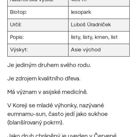
Nadmořská výška:
460 m
Biotop:
lesopark
Určil:
Luboš Úradníček
Popis:
listy, listy, kmen, list
Výskyt:
Asie východ
Je jediným druhem svého rodu.
Je zdrojem kvalitního dřeva.
Má význam v asijské medicíně.
V Koreji se mladé výhonky, nazývané
eumnamu-sun, často jedí jako sukhoe
(blanšírovaný pokrm).
Jako druh chráněný je uveden v Červené