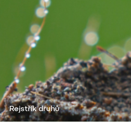
Rejstřík druhů