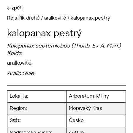
← zpět
Rejstřík druhů
/
aralkovité
/
kalopanax pestrý
kalopanax pestrý
Kalopanax septemlobus (Thunb. Ex A. Murr.)
Koidz.
aralkovité
Araliaceae
Lokalita:
Arboretum Křtiny
Region:
Moravský Kras
Stát:
Česko