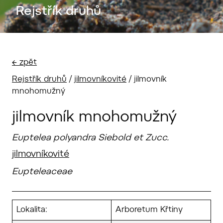
Rejstřík druhů
← zpět
Rejstřík druhů
/
jilmovníkovité
/
jilmovník
mnohomužný
jilmovník mnohomužný
Euptelea polyandra Siebold et Zucc.
jilmovníkovité
Eupteleaceae
Lokalita:
Arboretum Křtiny