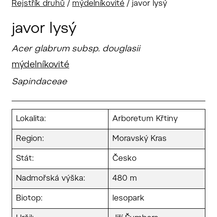
Rejstřík druhů
/
mýdelníkovité
/
javor lysý
javor lysý
Acer glabrum subsp. douglasii
mýdelníkovité
Sapindaceae
Lokalita:
Arboretum Křtiny
Region:
Moravský Kras
Stát:
Česko
Nadmořská výška:
480 m
Biotop:
lesopark