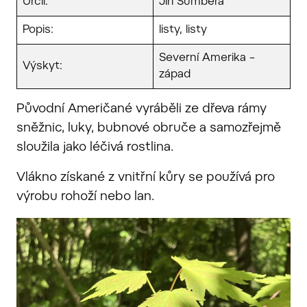
Určil:
Jiří Šumbera
Popis:
listy, listy
Severní Amerika –
Výskyt:
západ
Původní Američané vyráběli ze dřeva rámy
sněžnic, luky, bubnové obruče a samozřejmě
sloužila jako léčivá rostlina.
Vlákno získané z vnitřní kůry se používá pro
výrobu rohoží nebo lan.