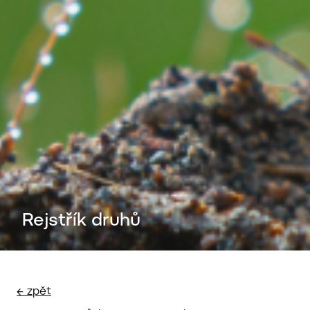
Rejstřík druhů
← zpět