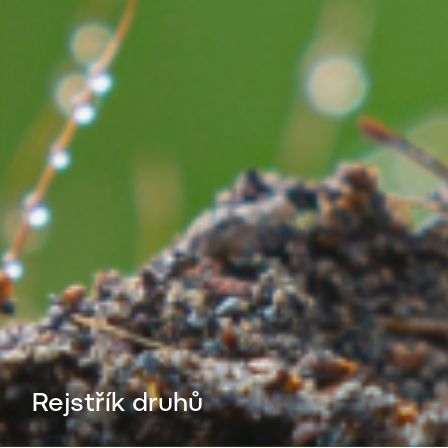
Rejstřík druhů