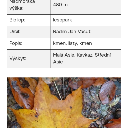
Nadmořská
480 m
výška:
Biotop:
lesopark
Určil:
Radim Jan Vašut
Popis:
kmen, listy, kmen
Malá Asie, Kavkaz, Střední
Výskyt:
Asie