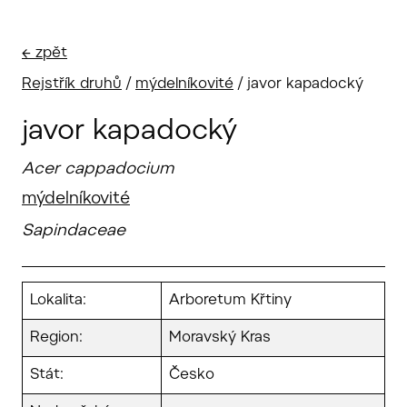
← zpět
Rejstřík druhů
/
mýdelníkovité
/
javor kapadocký
javor kapadocký
Acer cappadocium
mýdelníkovité
Sapindaceae
Lokalita:
Arboretum Křtiny
Region:
Moravský Kras
Stát:
Česko