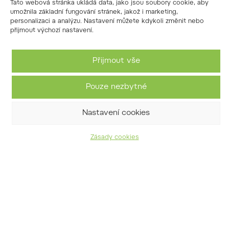
Tato webová stránka ukládá data, jako jsou soubory cookie, aby
umožnila základní fungování stránek, jakož i marketing,
javor Sieboldův
personalizaci a analýzu. Nastavení můžete kdykoli změnit nebo
přijmout výchozí nastavení.
Acer sieboldianum
Přijmout vše
Pouze nezbytné
Nastavení cookies
Zásady cookies
javor Davidův hrubý
Acer davidii subsp. grosseri