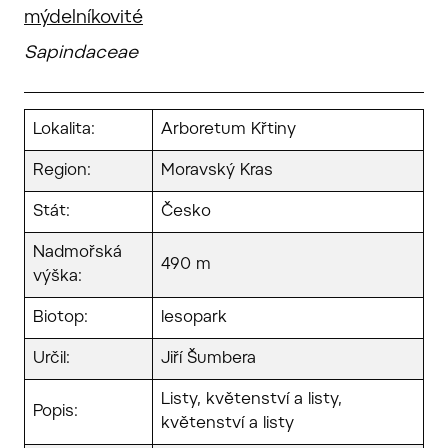
mýdelníkovité
Sapindaceae
Lokalita:
Arboretum Křtiny
Region:
Moravský Kras
Stát:
Česko
Nadmořská
490 m
výška:
Biotop:
lesopark
Určil:
Jiří Šumbera
Listy, květenství a listy,
Popis:
květenství a listy