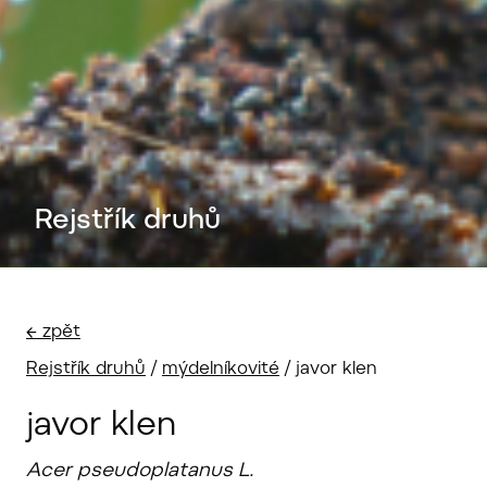
Rejstřík druhů
← zpět
Rejstřík druhů
/
mýdelníkovité
/
javor klen
javor klen
Acer pseudoplatanus L.