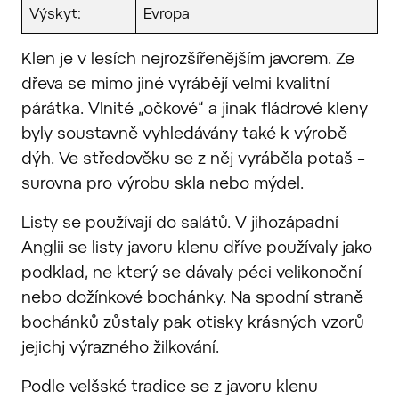
Výskyt:
Evropa
Klen je v lesích nejrozšířenějším javorem. Ze
dřeva se mimo jiné vyrábějí velmi kvalitní
párátka. Vlnité „očkové“ a jinak fládrové kleny
byly soustavně vyhledávány také k výrobě
dýh. Ve středověku se z něj vyráběla potaš –
surovna pro výrobu skla nebo mýdel.
Listy se používají do salátů. V jihozápadní
Anglii se listy javoru klenu dříve používaly jako
podklad, ne který se dávaly péci velikonoční
nebo dožínkové bochánky. Na spodní straně
bochánků zůstaly pak otisky krásných vzorů
jejichj výrazného žilkování.
Podle velšské tradice se z javoru klenu