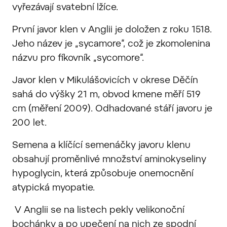
vyřezávají svatební lžíce.
První javor klen v Anglii je doložen z roku 1518.
Jeho název je „sycamore“, což je zkomolenina
názvu pro fíkovník „sycomore“.
Javor klen v Mikulášovicích v okrese Děčín
sahá do výšky 21 m, obvod kmene měří 519
cm (měření 2009). Odhadované stáří javoru je
200 let.
Semena a klíčící semenáčky javoru klenu
obsahují proměnlivé množství aminokyseliny
hypoglycin, která způsobuje onemocnění
atypická myopatie.
V Anglii se na listech pekly velikonoční
bochánky a po upečení na nich ze spodní