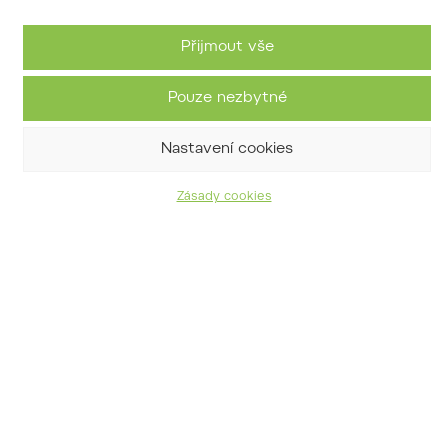
Přijmout vše
Pouze nezbytné
Nastavení cookies
Zásady cookies
javor Sieboldův
Acer sieboldianum