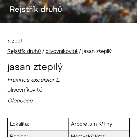
Rejstřík druhů
← zpět
Rejstřík druhů
/
olivovníkovité
/
jasan ztepilý
jasan ztepilý
Fraxinus excelsior L.
olivovníkovité
Oleaceae
Lokalita:
Arboretum Křtiny
Region:
Moravský Kras