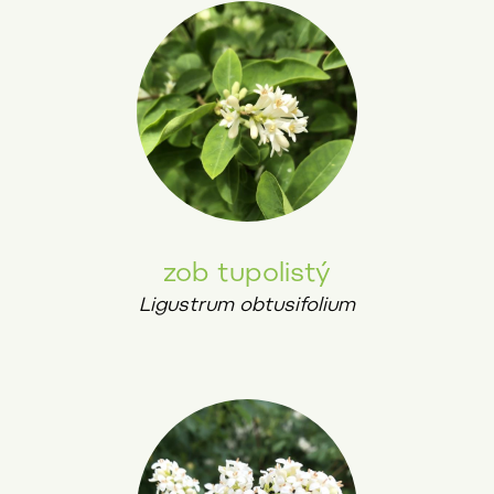
zob tupolistý
Ligustrum obtusifolium