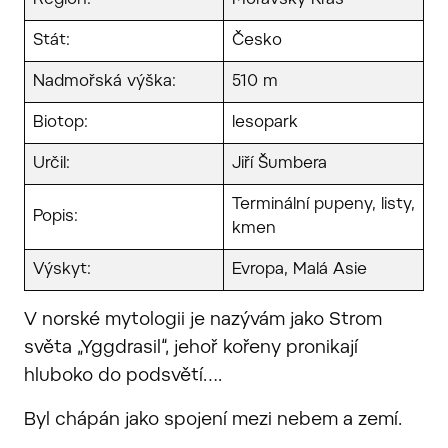
Stát:
Česko
Nadmořská výška:
510 m
Biotop:
lesopark
Určil:
Jiří Šumbera
Terminální pupeny, listy,
Popis:
kmen
Výskyt:
Evropa, Malá Asie
V norské mytologii je nazývám jako Strom
světa „Yggdrasil“, jehoř kořeny pronikají
hluboko do podsvětí….
Byl chápán jako spojení mezi nebem a zemí.