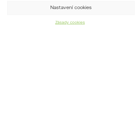
Nastavení cookies
Zásady cookies
šeřík yunnanský
Syringa tomentella subsp.
yunnanensis