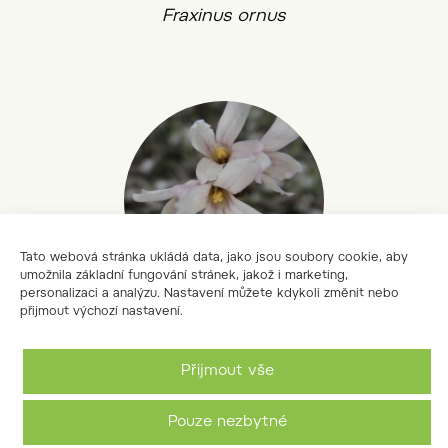
Fraxinus ornus
Tato webová stránka ukládá data, jako jsou soubory cookie, aby
umožnila základní fungování stránek, jakož i marketing,
personalizaci a analýzu. Nastavení můžete kdykoli změnit nebo
přijmout výchozí nastavení.
abéliovník dvouřadý
Přijmout vše
Abeliophyllum distichum
Pouze nezbytné