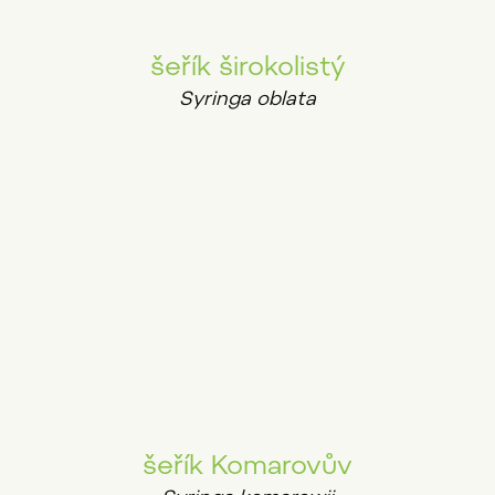
šeřík širokolistý
Syringa oblata
šeřík Komarovův