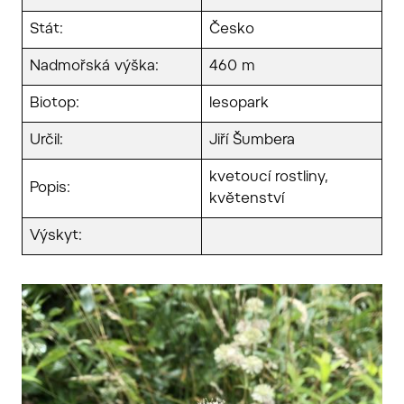
Stát:
Česko
Nadmořská výška:
460 m
Biotop:
lesopark
Určil:
Jiří Šumbera
kvetoucí rostliny,
Popis:
květenství
Výskyt: