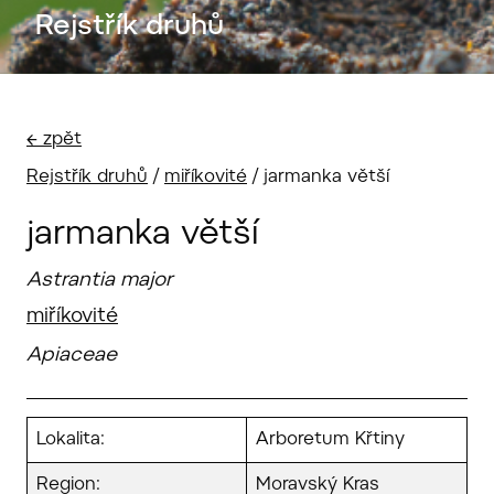
Rejstřík druhů
← zpět
Rejstřík druhů
/
miříkovité
/
jarmanka větší
jarmanka větší
Astrantia major
miříkovité
Apiaceae
Lokalita:
Arboretum Křtiny
Region:
Moravský Kras