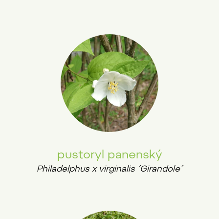
pustoryl panenský
Philadelphus x virginalis ´Girandole´