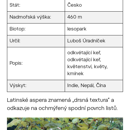
Stát:
Česko
Nadmořská výška:
460 m
Biotop:
lesopark
Určil:
Luboš Úradníček
odkvétající keř,
odkvétající keř,
Popis:
květenství, květy,
kmínek
Výskyt:
Indie, Nepál, Čína
Latinské aspera znamená „drsná textura“ a
odkazuje na ochmýřený spodní povrch listů.