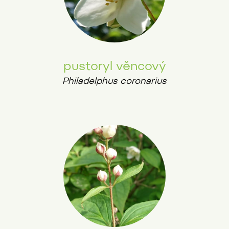
pustoryl věncový
Philadelphus coronarius