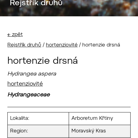
Rejstřík druhů
← zpět
Rejstřík druhů
/
hortenziovité
/
hortenzie drsná
hortenzie drsná
Hydrangea aspera
hortenziovité
Hydrangeaceae
Lokalita:
Arboretum Křtiny
Region:
Moravský Kras