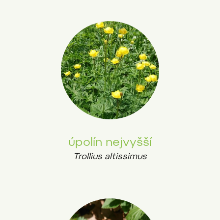
úpolín nejvyšší
Trollius altissimus