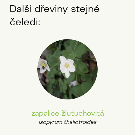
Další dřeviny stejné
čeledi:
zapalice žluťuchovitá
Isopyrum thalictroides