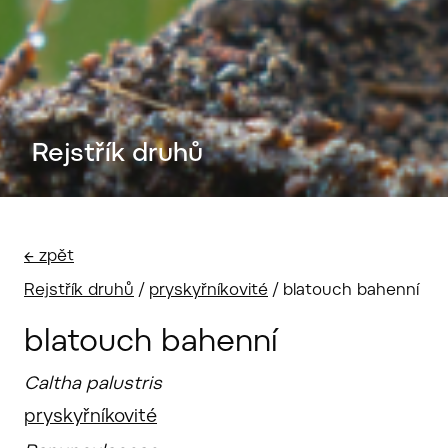
Rejstřík druhů
← zpět
Rejstřík druhů
/
pryskyřníkovité
/
blatouch bahenní
blatouch bahenní
Caltha palustris
pryskyřníkovité