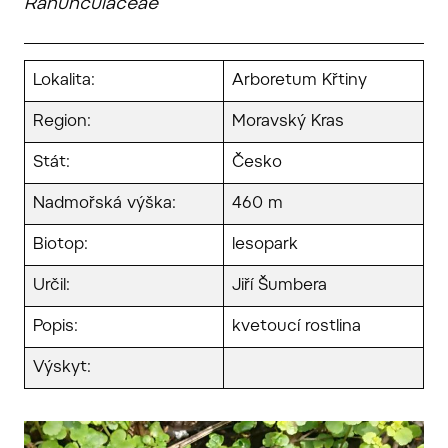
Ranunculaceae
Lokalita:
Arboretum Křtiny
Region:
Moravský Kras
Stát:
Česko
Nadmořská výška:
460 m
Biotop:
lesopark
Určil:
Jiří Šumbera
Popis:
kvetoucí rostlina
Výskyt: