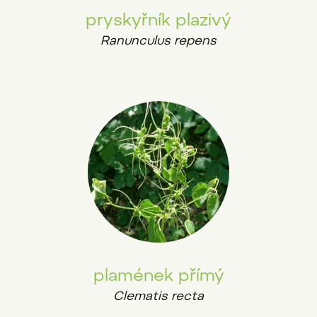
pryskyřník plazivý
Ranunculus repens
plamének přímý
Clematis recta