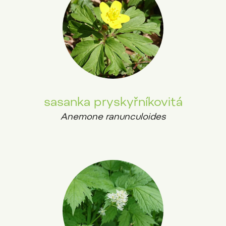
sasanka pryskyřníkovitá
Anemone ranunculoides