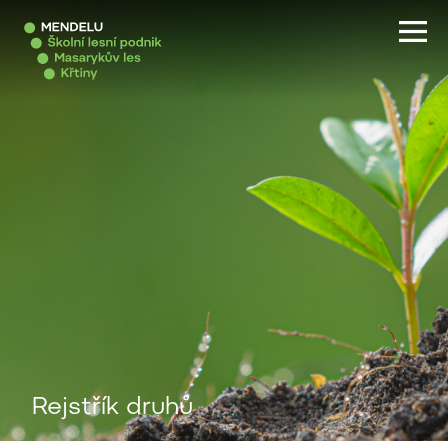
Rejstřík druhů