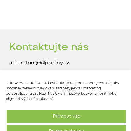
Kontaktujte nás
arboretum@slpkrtiny.cz
702 133 347
Tato webová stránka ukládá data, jako jsou soubory cookie, aby
Adresa:
umožnila základní fungování stránek, jakož i marketing,
personalizaci a analýzu. Nastavení můžete kdykoli změnit nebo
Křtiny 68, 679 05 Křtiny
přijmout výchozí nastavení.
GPS souřadnice:
Přijmout vše
49°19´17.785´´ N 16°44´33.115´´ E