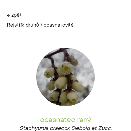
← zpět
Rejstřík druhů
/
ocasnatovité
ocasnatec raný
Stachyurus praecox Siebold et Zucc.