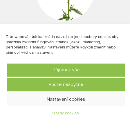
18. 7. 2026 Program lesní pedagogiky
Tato webová stránka ukládá data, jako jsou soubory cookie, aby
v areálu Doubravka
umožnila základní fungování stránek, jakož i marketing,
personalizaci a analýzu. Nastavení můžete kdykoli změnit nebo
03/07/2026
přijmout výchozí nastavení.
Přijmout vše
Pouze nezbytné
Nastavení cookies
Zásady cookies