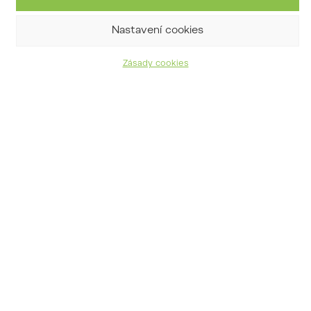
Nastavení cookies
16. 5. 2026 program lesní pedagogiky
v areálu Doubravka
Zásady cookies
05/05/2026
Archiv příspěvků
Přejete si o nás dostávat
informace?